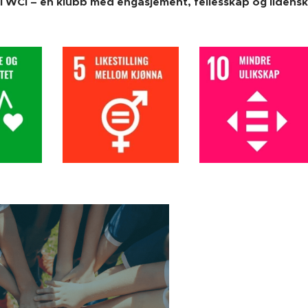
 WCI – en klubb med engasjement, fellesskap og lidensk