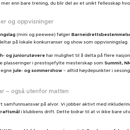
 mer enn bare trening, du blir del av et unikt fellesskap hv
er og oppvisninger
ingslag
(mini og peewee) følger
Barneidrettsbestemmels
deltar på lokale konkurranser og show som oppvisningslag.
h- og juniorutøvere
har mulighet til å delta på flere nasj
 plasseringer i prestisjefylte mesterskap som
Summit, N
 egne
jule- og sommershow
– alltid høydepunkter i sesong
var – også utenfor matten
vårt samfunnsansvar på alvor. Vi jobber aktivt med inklude
raftsmål
i klubbens drift. Dette bidrar til at vi ikke bar