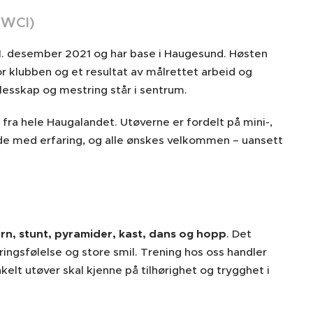
(WCI)
 1. desember 2021 og har base i Haugesund. Høsten
 for klubben og et resultat av målrettet arbeid og
llesskap og mestring står i sentrum.
, fra hele Haugalandet. Utøverne er fordelt på mini-,
 de med erfaring, og alle ønskes velkommen – uansett
urn, stunt, pyramider, kast, dans og hopp
. Det
ringsfølelse og store smil. Trening hos oss handler
elt utøver skal kjenne på tilhørighet og trygghet i