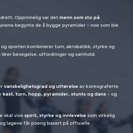
drett. Opprinnelig var det
menn som sto på
tribunene begynte de å bygge pyramider – noe som ble
, og sporten kombinerer turn, akrobatikk, styrke og
m liker bevegelse, utfordringer og samhold.
er
vanskelighetsgrad og utførelse
av koreograferte
er
kast, turn, hopp, pyramider, stunts og dans
– og
e skal vise
spirit, styrke og innlevelse
som virkelig
g lagene får poeng basert på offisielle