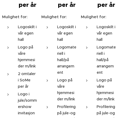
per år
per år
per år
Mulighet for:
Mulighet for:
Mulighet for:
Logoskilt i
Logoskilt i
Logoskilt i
vår egen
vår egen
vår egen
hall
hall
hall
Logo på
Logomate
Logomate
våre
riell i
riell i
hjemmesi
hall/på
hall/på
der m/link
arrangem
arrangem
ent
ent
2 omtaler
i SoMe
Logo på
Logo på
per år
våre
våre
hjemmesi
hjemmesi
Logo i
der m/link
der m/link
jule/somm
ershow
Profilering
Profilering
invitasjon
på jule-og
på jule-og