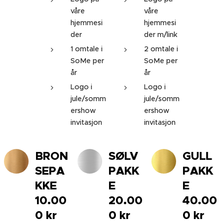
våre
våre
hjemmesi
hjemmesi
der
der m/link
1 omtale i
2 omtale i
SoMe per
SoMe per
år
år
Logo i
Logo i
jule/somm
jule/somm
ershow
ershow
invitasjon
invitasjon
BRON
SØLV
GULL
SEPA
PAKK
PAKK
KKE
E
E
10.00
20.00
40.00
0 kr
0 kr
0 kr