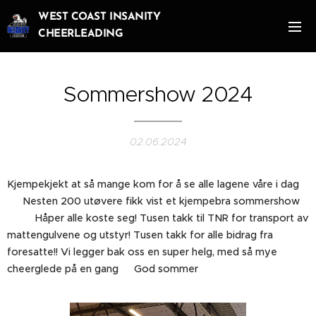
WEST COAST INSANITY
CHEERLEADING
Sommershow 2024
02.06.2024
Kjempekjekt at så mange kom for å se alle lagene våre i dag
🤩 Nesten 200 utøvere fikk vist et kjempebra sommershow
🤸‍♀️👏 Håper alle koste seg! Tusen takk til TNR for transport av
mattengulvene og utstyr! Tusen takk for alle bidrag fra
foresatte!! Vi legger bak oss en super helg, med så mye
cheerglede på en gang🤸‍♀️ God sommer☀️