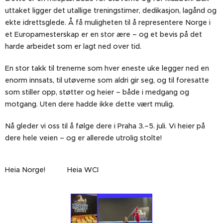
uttaket ligger det utallige treningstimer, dedikasjon, lagånd og
ekte idrettsglede. Å få muligheten til å representere Norge i
et Europamesterskap er en stor ære – og et bevis på det
harde arbeidet som er lagt ned over tid.
En stor takk til trenerne som hver eneste uke legger ned en
enorm innsats, til utøverne som aldri gir seg, og til foresatte
som stiller opp, støtter og heier – både i medgang og
motgang. Uten dere hadde ikke dette vært mulig.
Nå gleder vi oss til å følge dere i Praha 3.–5. juli. Vi heier på
dere hele veien – og er allerede utrolig stolte!
Heia Norge! 🇳🇴✨ Heia WCI 🖤🤍💙