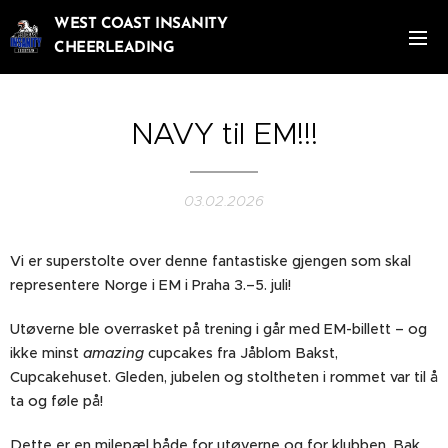
WEST COAST INSANITY
CHEERLEADING
NAVY til EM!!!
03.02.2026
Vi er superstolte over denne fantastiske gjengen som skal
representere Norge i EM i Praha 3.–5. juli!
Utøverne ble overrasket på trening i går med EM-billett – og
ikke minst
amazing
cupcakes fra Jåblom Bakst,
Cupcakehuset. Gleden, jubelen og stoltheten i rommet var til å
ta og føle på! 🧁🇳🇴
Dette er en milepæl både for utøverne og for klubben. Bak